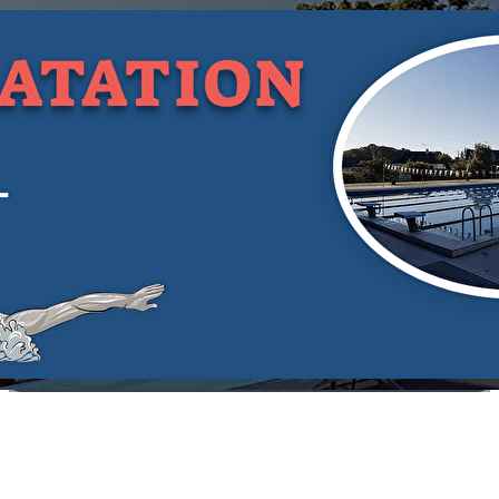
Exporter les lignes sélectionnées
Exporter toutes les colonnes
Exporter uniquement les colonnes affichées
Menu
?>
Images de la page d'accueil
Cliquez pour éditer
Texte, bouton et/ou inscription à la newsletter
Cliquez pour éditer
Je m'abonne à la newsletter
OK