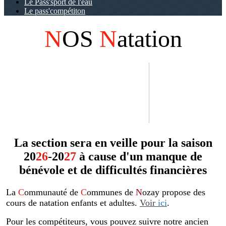
Le Pass'sport de l'eau
Le pass'compétiton
N
OS
N
atation
La section sera en veille pour la saison
20
26
-20
27
à cause d'un manque de
bénévole et de difficultés financières
La
C
ommunauté de
C
ommunes de
N
ozay propose des
cours de natation enfants et adultes.
Voir
ici
.
Pour les compétiteurs, vous pouvez suivre notre ancien